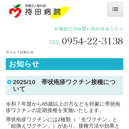
ホーム
お電話でのお問い合わせはこちら
お知らせ
0954-22-3138
TEL
病院概要
ホーム
お知らせ
外来診療
お知らせ
デイサービス
2025/10 帯状疱疹ワクチン接種につ
居宅介護支援事業所
いて
地域医療連携室
令和７年度から65歳以上の方などを対象に帯状疱
疹ワクチンの定期接種を実施いたします。
採用情報
帯状疱疹ワクチンには2種類（「生ワクチン」と
お問い合わせ
「組換えワクチン」）があり、接種方法や効果と